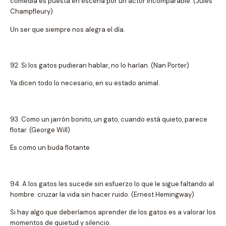
comedia es puesta en escena por un actor incomparable. (Jules
Champfleury)
Un ser que siempre nos alegra el día.
92. Si los gatos pudieran hablar, no lo harían. (Nan Porter)
Ya dicen todo lo necesario, en su estado animal.
93. Como un jarrón bonito, un gato, cuando está quieto, parece
flotar. (George Will)
Es como un buda flotante.
94. A los gatos les sucede sin esfuerzo lo que le sigue faltando al
hombre: cruzar la vida sin hacer ruido. (Ernest Hemingway)
Si hay algo que deberíamos aprender de los gatos es a valorar los
momentos de quietud y silencio.